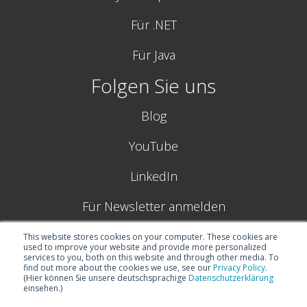
Für .NET
Für Java
Folgen Sie uns
Blog
YouTube
LinkedIn
Für Newsletter anmelden
This website stores cookies on your computer. These cookies are
used to improve your website and provide more personalized
services to you, both on this website and through other media. To
find out more about the cookies we use, see our
Privacy Policy
.
(Hier können Sie unsere deutschsprachige
Datenschutzerklärung
einsehen.)
© 2025
Boyum IT Solutions GmbH (früher NETRONIC GmbH) |